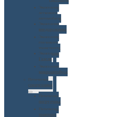
Эвакуация
легкового
автомобиля
Эвакуация
внедорожника
Эвакуация
грузового
транспорта
Эвакуация
Газели
Эвакуация
микроавтобуса
Перевозка
спецтехники
Перевозка
погрузчика
Перевозка
трактора