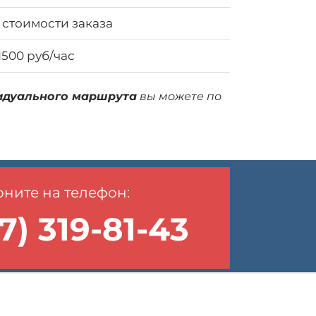
 стоимости заказа
1500 руб/час
идуального маршрута
вы можете по
ните на телефон:
7) 319-81-43