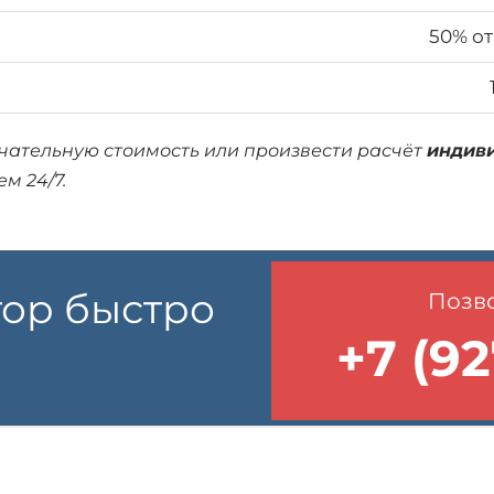
50% от
нчательную стоимость или произвести расчёт
индив
м 24/7.
тор быстро
Позво
+7 (92